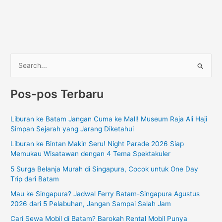
C
a
Pos-pos Terbaru
r
i
Liburan ke Batam Jangan Cuma ke Mall! Museum Raja Ali Haji
u
Simpan Sejarah yang Jarang Diketahui
n
Liburan ke Bintan Makin Seru! Night Parade 2026 Siap
t
Memukau Wisatawan dengan 4 Tema Spektakuler
u
5 Surga Belanja Murah di Singapura, Cocok untuk One Day
k
Trip dari Batam
:
Mau ke Singapura? Jadwal Ferry Batam-Singapura Agustus
2026 dari 5 Pelabuhan, Jangan Sampai Salah Jam
Cari Sewa Mobil di Batam? Barokah Rental Mobil Punya