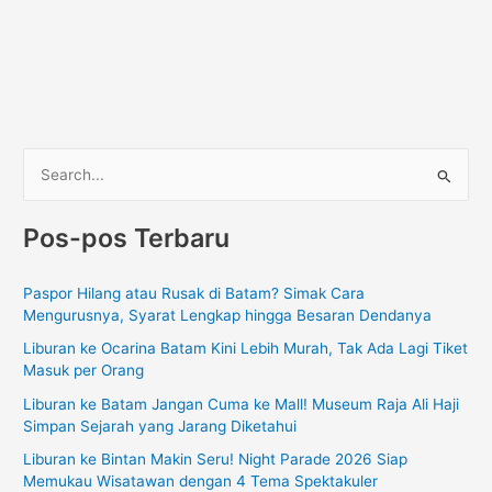
C
a
Pos-pos Terbaru
r
i
Paspor Hilang atau Rusak di Batam? Simak Cara
u
Mengurusnya, Syarat Lengkap hingga Besaran Dendanya
n
Liburan ke Ocarina Batam Kini Lebih Murah, Tak Ada Lagi Tiket
t
Masuk per Orang
u
Liburan ke Batam Jangan Cuma ke Mall! Museum Raja Ali Haji
k
Simpan Sejarah yang Jarang Diketahui
:
Liburan ke Bintan Makin Seru! Night Parade 2026 Siap
Memukau Wisatawan dengan 4 Tema Spektakuler