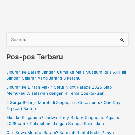
C
a
Pos-pos Terbaru
r
i
Liburan ke Batam Jangan Cuma ke Mall! Museum Raja Ali Haji
u
Simpan Sejarah yang Jarang Diketahui
n
Liburan ke Bintan Makin Seru! Night Parade 2026 Siap
t
Memukau Wisatawan dengan 4 Tema Spektakuler
u
5 Surga Belanja Murah di Singapura, Cocok untuk One Day
k
Trip dari Batam
:
Mau ke Singapura? Jadwal Ferry Batam-Singapura Agustus
2026 dari 5 Pelabuhan, Jangan Sampai Salah Jam
Cari Sewa Mobil di Batam? Barokah Rental Mobil Punya