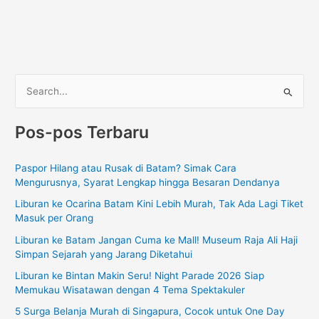
C
a
Pos-pos Terbaru
r
i
Paspor Hilang atau Rusak di Batam? Simak Cara
u
Mengurusnya, Syarat Lengkap hingga Besaran Dendanya
n
Liburan ke Ocarina Batam Kini Lebih Murah, Tak Ada Lagi Tiket
t
Masuk per Orang
u
Liburan ke Batam Jangan Cuma ke Mall! Museum Raja Ali Haji
k
Simpan Sejarah yang Jarang Diketahui
:
Liburan ke Bintan Makin Seru! Night Parade 2026 Siap
Memukau Wisatawan dengan 4 Tema Spektakuler
5 Surga Belanja Murah di Singapura, Cocok untuk One Day