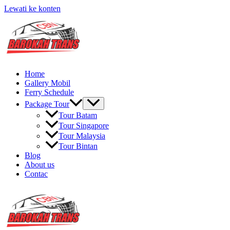
Lewati ke konten
Home
Gallery Mobil
Ferry Schedule
Package Tour
Tour Batam
Tour Singapore
Tour Malaysia
Tour Bintan
Blog
About us
Contac