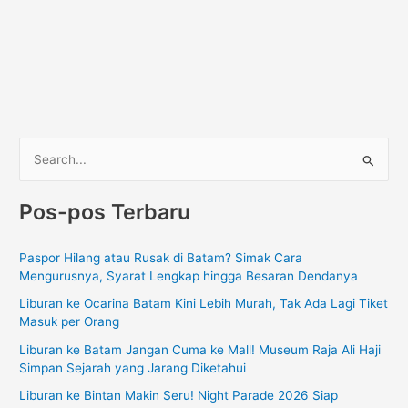
C
a
Pos-pos Terbaru
r
i
Paspor Hilang atau Rusak di Batam? Simak Cara
u
Mengurusnya, Syarat Lengkap hingga Besaran Dendanya
n
Liburan ke Ocarina Batam Kini Lebih Murah, Tak Ada Lagi Tiket
t
Masuk per Orang
u
Liburan ke Batam Jangan Cuma ke Mall! Museum Raja Ali Haji
k
Simpan Sejarah yang Jarang Diketahui
:
Liburan ke Bintan Makin Seru! Night Parade 2026 Siap