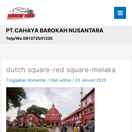
Lewati
ke
konten
PT.CAHAYA BAROKAH NUSANTARA
Telp/Wa.081372501325
dutch square-red square-melaka
Tinggalkan Komentar
/ Oleh
admin
/
23 Januari 2025