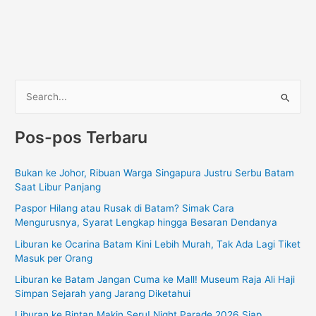
C
a
Pos-pos Terbaru
r
i
Bukan ke Johor, Ribuan Warga Singapura Justru Serbu Batam
u
Saat Libur Panjang
n
Paspor Hilang atau Rusak di Batam? Simak Cara
t
Mengurusnya, Syarat Lengkap hingga Besaran Dendanya
u
Liburan ke Ocarina Batam Kini Lebih Murah, Tak Ada Lagi Tiket
k
Masuk per Orang
:
Liburan ke Batam Jangan Cuma ke Mall! Museum Raja Ali Haji
Simpan Sejarah yang Jarang Diketahui
Liburan ke Bintan Makin Seru! Night Parade 2026 Siap