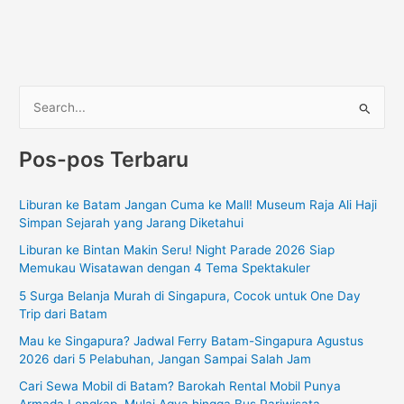
C
a
Pos-pos Terbaru
r
i
Liburan ke Batam Jangan Cuma ke Mall! Museum Raja Ali Haji
u
Simpan Sejarah yang Jarang Diketahui
n
Liburan ke Bintan Makin Seru! Night Parade 2026 Siap
t
Memukau Wisatawan dengan 4 Tema Spektakuler
u
5 Surga Belanja Murah di Singapura, Cocok untuk One Day
k
Trip dari Batam
:
Mau ke Singapura? Jadwal Ferry Batam-Singapura Agustus
2026 dari 5 Pelabuhan, Jangan Sampai Salah Jam
Cari Sewa Mobil di Batam? Barokah Rental Mobil Punya