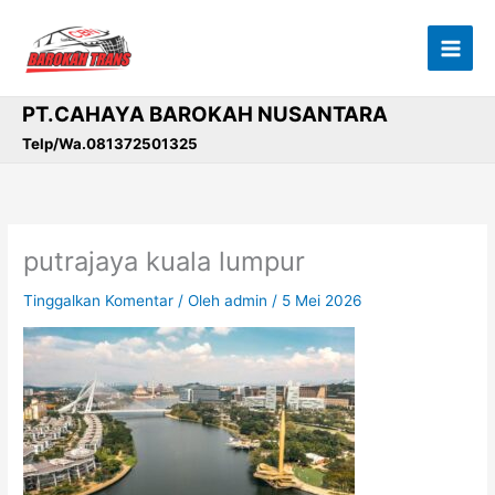
Lewati
ke
konten
PT.CAHAYA BAROKAH NUSANTARA
Telp/Wa.081372501325
putrajaya kuala lumpur
Tinggalkan Komentar
/ Oleh
admin
/
5 Mei 2026