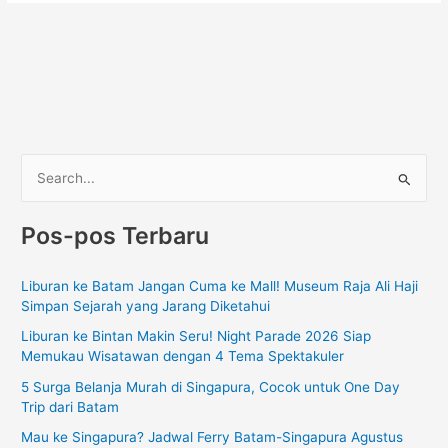
C
a
Pos-pos Terbaru
r
i
Liburan ke Batam Jangan Cuma ke Mall! Museum Raja Ali Haji
u
Simpan Sejarah yang Jarang Diketahui
n
Liburan ke Bintan Makin Seru! Night Parade 2026 Siap
t
Memukau Wisatawan dengan 4 Tema Spektakuler
u
5 Surga Belanja Murah di Singapura, Cocok untuk One Day
k
Trip dari Batam
:
Mau ke Singapura? Jadwal Ferry Batam-Singapura Agustus