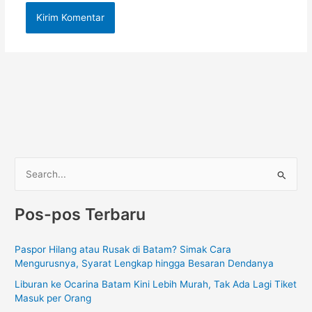
C
a
Pos-pos Terbaru
r
i
Paspor Hilang atau Rusak di Batam? Simak Cara
u
Mengurusnya, Syarat Lengkap hingga Besaran Dendanya
n
Liburan ke Ocarina Batam Kini Lebih Murah, Tak Ada Lagi Tiket
t
Masuk per Orang
u