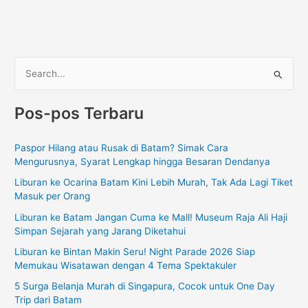
C
a
Pos-pos Terbaru
r
i
Paspor Hilang atau Rusak di Batam? Simak Cara
u
Mengurusnya, Syarat Lengkap hingga Besaran Dendanya
n
Liburan ke Ocarina Batam Kini Lebih Murah, Tak Ada Lagi Tiket
t
Masuk per Orang
u
Liburan ke Batam Jangan Cuma ke Mall! Museum Raja Ali Haji
k
Simpan Sejarah yang Jarang Diketahui
:
Liburan ke Bintan Makin Seru! Night Parade 2026 Siap
Memukau Wisatawan dengan 4 Tema Spektakuler
5 Surga Belanja Murah di Singapura, Cocok untuk One Day
Trip dari Batam