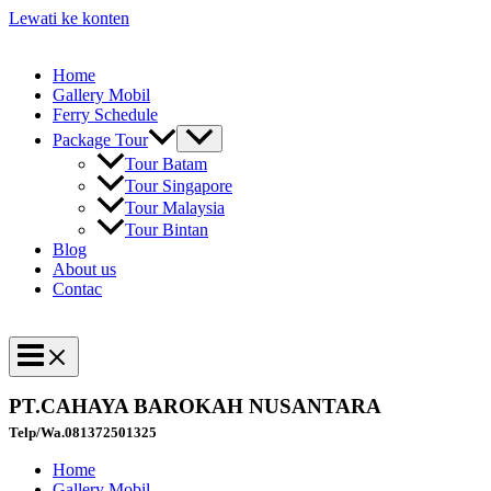
Lewati ke konten
Home
Gallery Mobil
Ferry Schedule
Package Tour
Tour Batam
Tour Singapore
Tour Malaysia
Tour Bintan
Blog
About us
Contac
PT.CAHAYA BAROKAH NUSANTARA
Telp/Wa.081372501325
Home
Gallery Mobil