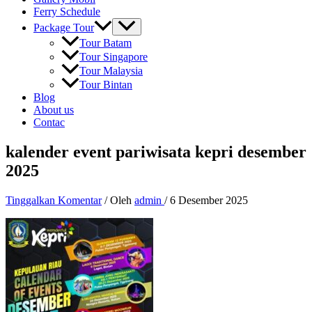
Ferry Schedule
Package Tour
Tour Batam
Tour Singapore
Tour Malaysia
Tour Bintan
Blog
About us
Contac
kalender event pariwisata kepri desember
2025
Tinggalkan Komentar
/ Oleh
admin
/
6 Desember 2025