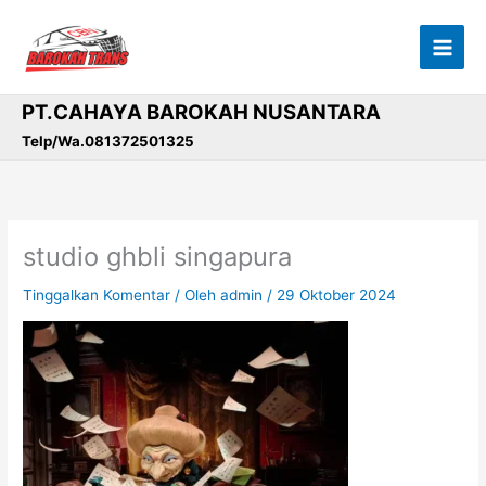
Lewati
ke
konten
PT.CAHAYA BAROKAH NUSANTARA
Telp/Wa.081372501325
studio ghbli singapura
Tinggalkan Komentar
/ Oleh
admin
/
29 Oktober 2024