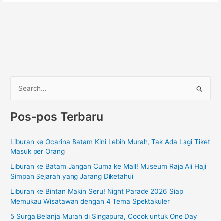
C
a
Pos-pos Terbaru
r
i
Liburan ke Ocarina Batam Kini Lebih Murah, Tak Ada Lagi Tiket
u
Masuk per Orang
n
Liburan ke Batam Jangan Cuma ke Mall! Museum Raja Ali Haji
t
Simpan Sejarah yang Jarang Diketahui
u
Liburan ke Bintan Makin Seru! Night Parade 2026 Siap
k
Memukau Wisatawan dengan 4 Tema Spektakuler
:
5 Surga Belanja Murah di Singapura, Cocok untuk One Day