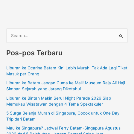
C
a
Pos-pos Terbaru
r
i
Liburan ke Ocarina Batam Kini Lebih Murah, Tak Ada Lagi Tiket
u
Masuk per Orang
n
Liburan ke Batam Jangan Cuma ke Mall! Museum Raja Ali Haji
t
Simpan Sejarah yang Jarang Diketahui
u
Liburan ke Bintan Makin Seru! Night Parade 2026 Siap
k
Memukau Wisatawan dengan 4 Tema Spektakuler
:
5 Surga Belanja Murah di Singapura, Cocok untuk One Day
Trip dari Batam
Mau ke Singapura? Jadwal Ferry Batam-Singapura Agustus