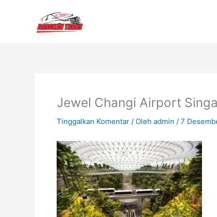
Lewati
ke
konten
Jewel Changi Airport Sing
Tinggalkan Komentar
/ Oleh
admin
/
7 Desemb