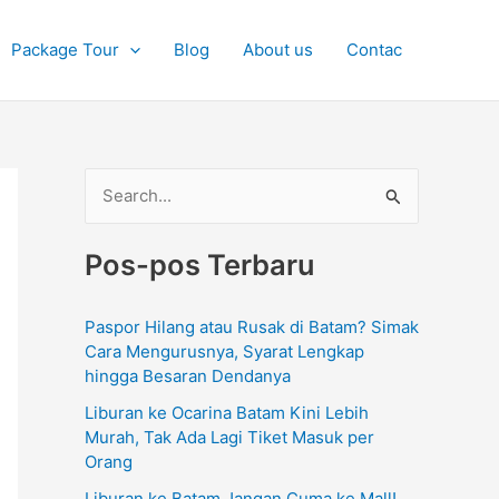
Package Tour
Blog
About us
Contac
C
a
Pos-pos Terbaru
r
i
Paspor Hilang atau Rusak di Batam? Simak
u
Cara Mengurusnya, Syarat Lengkap
n
hingga Besaran Dendanya
t
Liburan ke Ocarina Batam Kini Lebih
u
Murah, Tak Ada Lagi Tiket Masuk per
Orang
k
Liburan ke Batam Jangan Cuma ke Mall!