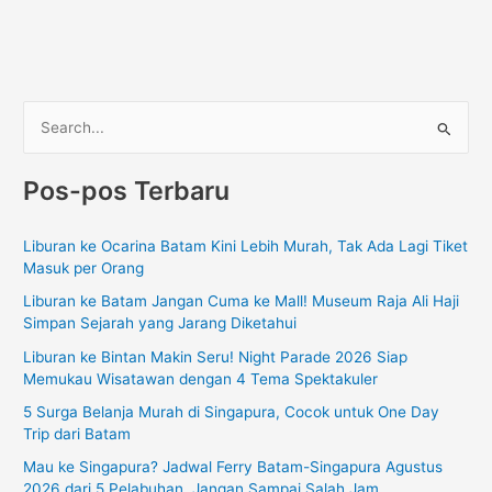
C
a
Pos-pos Terbaru
r
i
Liburan ke Ocarina Batam Kini Lebih Murah, Tak Ada Lagi Tiket
u
Masuk per Orang
n
Liburan ke Batam Jangan Cuma ke Mall! Museum Raja Ali Haji
t
Simpan Sejarah yang Jarang Diketahui
u
Liburan ke Bintan Makin Seru! Night Parade 2026 Siap
k
Memukau Wisatawan dengan 4 Tema Spektakuler
:
5 Surga Belanja Murah di Singapura, Cocok untuk One Day
Trip dari Batam
Mau ke Singapura? Jadwal Ferry Batam-Singapura Agustus
2026 dari 5 Pelabuhan, Jangan Sampai Salah Jam