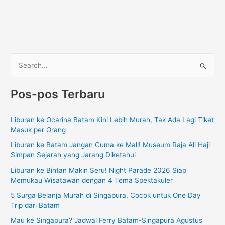
C
a
Pos-pos Terbaru
r
i
Liburan ke Ocarina Batam Kini Lebih Murah, Tak Ada Lagi Tiket
u
Masuk per Orang
n
Liburan ke Batam Jangan Cuma ke Mall! Museum Raja Ali Haji
t
Simpan Sejarah yang Jarang Diketahui
u
Liburan ke Bintan Makin Seru! Night Parade 2026 Siap
k
Memukau Wisatawan dengan 4 Tema Spektakuler
:
5 Surga Belanja Murah di Singapura, Cocok untuk One Day
Trip dari Batam
Mau ke Singapura? Jadwal Ferry Batam-Singapura Agustus