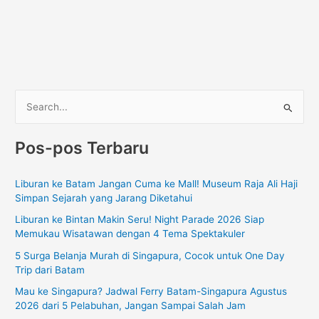
C
a
Pos-pos Terbaru
r
i
Liburan ke Batam Jangan Cuma ke Mall! Museum Raja Ali Haji
u
Simpan Sejarah yang Jarang Diketahui
n
Liburan ke Bintan Makin Seru! Night Parade 2026 Siap
t
Memukau Wisatawan dengan 4 Tema Spektakuler
u
5 Surga Belanja Murah di Singapura, Cocok untuk One Day
k
Trip dari Batam
:
Mau ke Singapura? Jadwal Ferry Batam-Singapura Agustus
2026 dari 5 Pelabuhan, Jangan Sampai Salah Jam