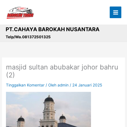
Lewati
ke
konten
PT.CAHAYA BAROKAH NUSANTARA
Telp/Wa.081372501325
masjid sultan abubakar johor bahru
(2)
Tinggalkan Komentar
/ Oleh
admin
/
24 Januari 2025