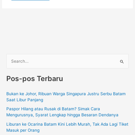
C
a
Pos-pos Terbaru
r
i
Bukan ke Johor, Ribuan Warga Singapura Justru Serbu Batam
u
Saat Libur Panjang
n
Paspor Hilang atau Rusak di Batam? Simak Cara
t
Mengurusnya, Syarat Lengkap hingga Besaran Dendanya
u
Liburan ke Ocarina Batam Kini Lebih Murah, Tak Ada Lagi Tiket
k
Masuk per Orang