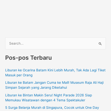
C
a
Pos-pos Terbaru
r
i
Liburan ke Ocarina Batam Kini Lebih Murah, Tak Ada Lagi Tiket
u
Masuk per Orang
n
Liburan ke Batam Jangan Cuma ke Mall! Museum Raja Ali Haji
t
Simpan Sejarah yang Jarang Diketahui
u
Liburan ke Bintan Makin Seru! Night Parade 2026 Siap
k
Memukau Wisatawan dengan 4 Tema Spektakuler
:
5 Surga Belanja Murah di Singapura, Cocok untuk One Day