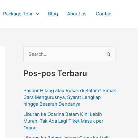
Package Tour
Blog
About us
Contac
C
a
Pos-pos Terbaru
r
i
Paspor Hilang atau Rusak di Batam? Simak
u
Cara Mengurusnya, Syarat Lengkap
n
hingga Besaran Dendanya
t
Liburan ke Ocarina Batam Kini Lebih
u
Murah, Tak Ada Lagi Tiket Masuk per
Orang
k
Liburan ke Batam Jangan Cuma ke Mall!