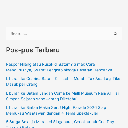
C
a
Pos-pos Terbaru
r
i
Paspor Hilang atau Rusak di Batam? Simak Cara
u
Mengurusnya, Syarat Lengkap hingga Besaran Dendanya
n
Liburan ke Ocarina Batam Kini Lebih Murah, Tak Ada Lagi Tiket
t
Masuk per Orang
u
Liburan ke Batam Jangan Cuma ke Mall! Museum Raja Ali Haji
k
Simpan Sejarah yang Jarang Diketahui
:
Liburan ke Bintan Makin Seru! Night Parade 2026 Siap
Memukau Wisatawan dengan 4 Tema Spektakuler
5 Surga Belanja Murah di Singapura, Cocok untuk One Day
Trip dari Batam