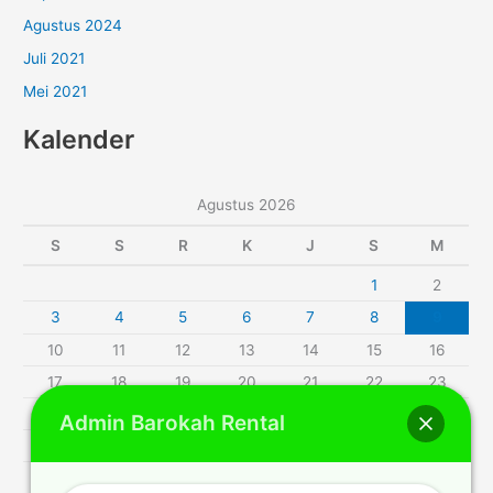
Agustus 2024
Juli 2021
Mei 2021
Kalender
Agustus 2026
S
S
R
K
J
S
M
1
2
3
4
5
6
7
8
9
10
11
12
13
14
15
16
17
18
19
20
21
22
23
24
25
26
27
28
29
30
Admin Barokah Rental
31