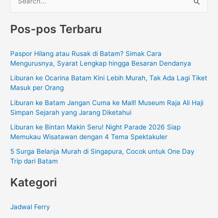
C
a
Pos-pos Terbaru
r
i
Paspor Hilang atau Rusak di Batam? Simak Cara
u
Mengurusnya, Syarat Lengkap hingga Besaran Dendanya
n
Liburan ke Ocarina Batam Kini Lebih Murah, Tak Ada Lagi Tiket
t
Masuk per Orang
u
Liburan ke Batam Jangan Cuma ke Mall! Museum Raja Ali Haji
k
Simpan Sejarah yang Jarang Diketahui
:
Liburan ke Bintan Makin Seru! Night Parade 2026 Siap
Memukau Wisatawan dengan 4 Tema Spektakuler
5 Surga Belanja Murah di Singapura, Cocok untuk One Day
Trip dari Batam
Kategori
Jadwal Ferry