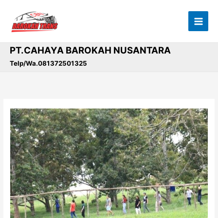
Lewati
ke
konten
PT.CAHAYA BAROKAH NUSANTARA
Telp/Wa.081372501325