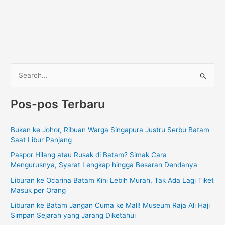
C
a
Pos-pos Terbaru
r
i
Bukan ke Johor, Ribuan Warga Singapura Justru Serbu Batam
u
Saat Libur Panjang
n
Paspor Hilang atau Rusak di Batam? Simak Cara
t
Mengurusnya, Syarat Lengkap hingga Besaran Dendanya
u
Liburan ke Ocarina Batam Kini Lebih Murah, Tak Ada Lagi Tiket
k
Masuk per Orang
:
Liburan ke Batam Jangan Cuma ke Mall! Museum Raja Ali Haji
Simpan Sejarah yang Jarang Diketahui