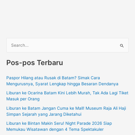
C
a
Pos-pos Terbaru
r
i
Paspor Hilang atau Rusak di Batam? Simak Cara
u
Mengurusnya, Syarat Lengkap hingga Besaran Dendanya
n
Liburan ke Ocarina Batam Kini Lebih Murah, Tak Ada Lagi Tiket
t
Masuk per Orang
u
Liburan ke Batam Jangan Cuma ke Mall! Museum Raja Ali Haji
k
Simpan Sejarah yang Jarang Diketahui
:
Liburan ke Bintan Makin Seru! Night Parade 2026 Siap
Memukau Wisatawan dengan 4 Tema Spektakuler