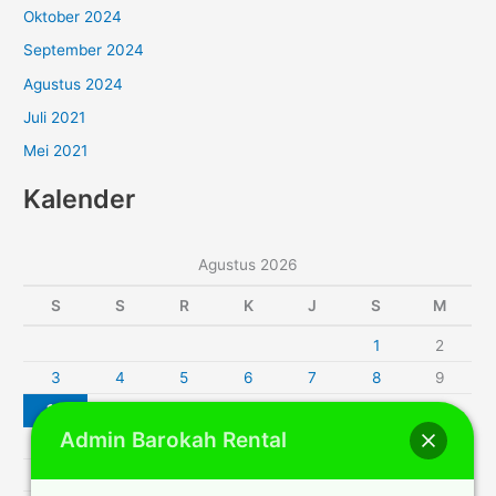
Oktober 2024
September 2024
Agustus 2024
Juli 2021
Mei 2021
Kalender
Agustus 2026
S
S
R
K
J
S
M
1
2
3
4
5
6
7
8
9
10
11
12
13
14
15
16
Admin Barokah Rental
17
18
19
20
21
22
23
24
25
26
27
28
29
30