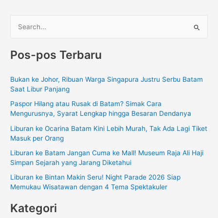
C
a
Pos-pos Terbaru
r
i
Bukan ke Johor, Ribuan Warga Singapura Justru Serbu Batam
u
Saat Libur Panjang
n
Paspor Hilang atau Rusak di Batam? Simak Cara
t
Mengurusnya, Syarat Lengkap hingga Besaran Dendanya
u
Liburan ke Ocarina Batam Kini Lebih Murah, Tak Ada Lagi Tiket
k
Masuk per Orang
:
Liburan ke Batam Jangan Cuma ke Mall! Museum Raja Ali Haji
Simpan Sejarah yang Jarang Diketahui
Liburan ke Bintan Makin Seru! Night Parade 2026 Siap
Memukau Wisatawan dengan 4 Tema Spektakuler
Kategori