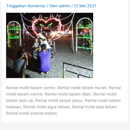
Tinggalkan Komentar
/ Oleh
admin
/
12 Mei 2021
Rental mobil batam center, Rental mobil batam murah, Rental
mobil batam centre, Rental mobil batam tiban, Rental mobil
batam batu aji, Rental mobil batam piayu, Rental mobil batam
bulanan, Rental mobil agya batam, Rental mobil ayla batam,
Rental mobil avanza batam.