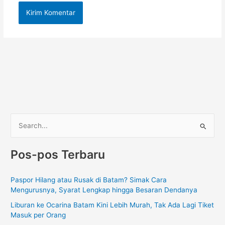
C
a
Pos-pos Terbaru
r
i
Paspor Hilang atau Rusak di Batam? Simak Cara
u
Mengurusnya, Syarat Lengkap hingga Besaran Dendanya
n
Liburan ke Ocarina Batam Kini Lebih Murah, Tak Ada Lagi Tiket
t
Masuk per Orang
u