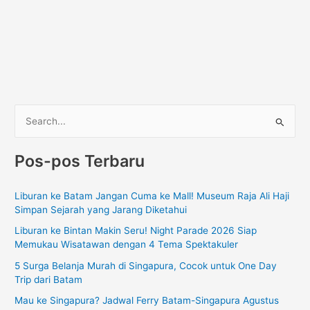
C
a
Pos-pos Terbaru
r
i
Liburan ke Batam Jangan Cuma ke Mall! Museum Raja Ali Haji
u
Simpan Sejarah yang Jarang Diketahui
n
Liburan ke Bintan Makin Seru! Night Parade 2026 Siap
t
Memukau Wisatawan dengan 4 Tema Spektakuler
u
5 Surga Belanja Murah di Singapura, Cocok untuk One Day
k
Trip dari Batam
:
Mau ke Singapura? Jadwal Ferry Batam-Singapura Agustus