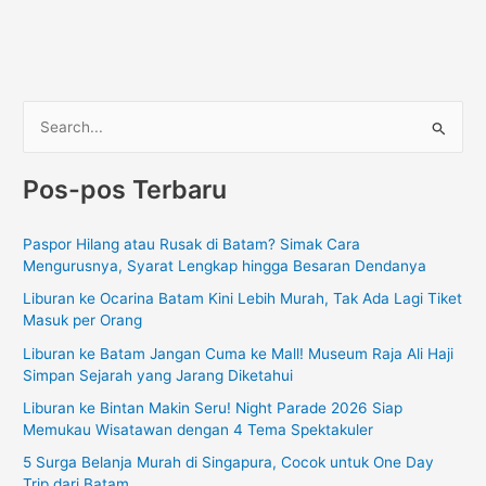
C
a
Pos-pos Terbaru
r
i
Paspor Hilang atau Rusak di Batam? Simak Cara
u
Mengurusnya, Syarat Lengkap hingga Besaran Dendanya
n
Liburan ke Ocarina Batam Kini Lebih Murah, Tak Ada Lagi Tiket
t
Masuk per Orang
u
Liburan ke Batam Jangan Cuma ke Mall! Museum Raja Ali Haji
k
Simpan Sejarah yang Jarang Diketahui
:
Liburan ke Bintan Makin Seru! Night Parade 2026 Siap
Memukau Wisatawan dengan 4 Tema Spektakuler
5 Surga Belanja Murah di Singapura, Cocok untuk One Day
Trip dari Batam