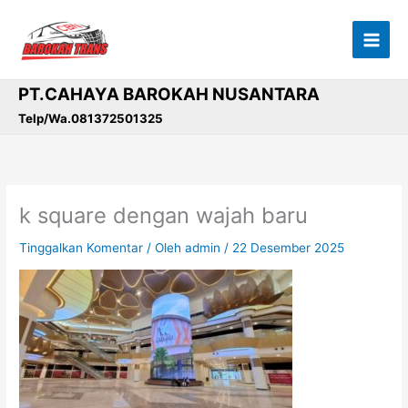
Lewati
ke
konten
PT.CAHAYA BAROKAH NUSANTARA
Telp/Wa.081372501325
k square dengan wajah baru
Tinggalkan Komentar
/ Oleh
admin
/
22 Desember 2025