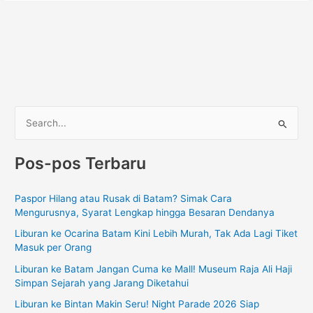
C
a
Pos-pos Terbaru
r
i
Paspor Hilang atau Rusak di Batam? Simak Cara
u
Mengurusnya, Syarat Lengkap hingga Besaran Dendanya
n
Liburan ke Ocarina Batam Kini Lebih Murah, Tak Ada Lagi Tiket
t
Masuk per Orang
u
Liburan ke Batam Jangan Cuma ke Mall! Museum Raja Ali Haji
k
Simpan Sejarah yang Jarang Diketahui
:
Liburan ke Bintan Makin Seru! Night Parade 2026 Siap