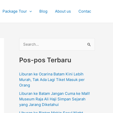
Package Tour
Blog
About us
Contac
C
a
Pos-pos Terbaru
r
i
Liburan ke Ocarina Batam Kini Lebih
u
Murah, Tak Ada Lagi Tiket Masuk per
n
Orang
t
Liburan ke Batam Jangan Cuma ke Mall!
u
Museum Raja Ali Haji Simpan Sejarah
yang Jarang Diketahui
k
Liburan ke Bintan Makin Seru! Night