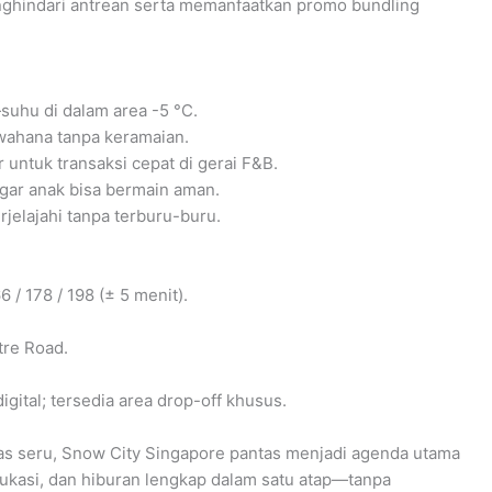
nghindari antrean serta memanfaatkan promo bundling
suhu di dalam area -5 °C.
 wahana tanpa keramaian.
 untuk transaksi cepat di gerai F&B.
agar anak bisa bermain aman.
jelajahi tanpa terburu-buru.
 / 178 / 198 (± 5 menit).
tre Road.
igital; tersedia area drop-off khusus.
as seru, Snow City Singapore pantas menjadi agenda utama
edukasi, dan hiburan lengkap dalam satu atap—tanpa