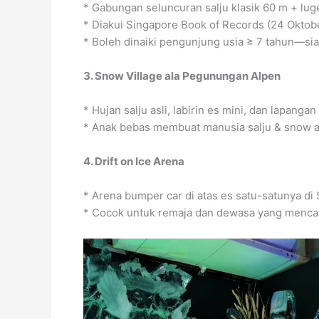
* Gabungan seluncuran salju klasik 60 m + lug
* Diakui Singapore Book of Records (24 Oktobe
* Boleh dinaiki pengunjung usia ≥ 7 tahun—sia
3. Snow Village ala Pegunungan Alpen
* Hujan salju asli, labirin es mini, dan lapanga
* Anak bebas membuat manusia salju & snow an
4. Drift on Ice Arena
* Arena bumper car di atas es satu-satunya di S
* Cocok untuk remaja dan dewasa yang mencari