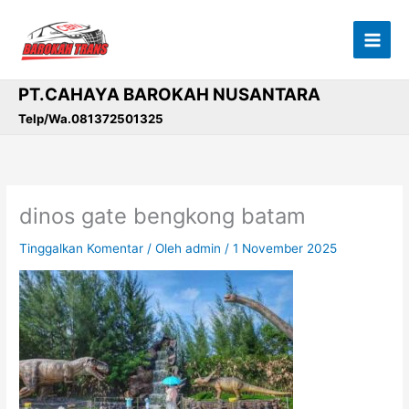
Lewati
ke
konten
PT.CAHAYA BAROKAH NUSANTARA
Telp/Wa.081372501325
dinos gate bengkong batam
Tinggalkan Komentar
/ Oleh
admin
/
1 November 2025