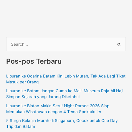
C
a
Pos-pos Terbaru
r
i
Liburan ke Ocarina Batam Kini Lebih Murah, Tak Ada Lagi Tiket
u
Masuk per Orang
n
Liburan ke Batam Jangan Cuma ke Mall! Museum Raja Ali Haji
t
Simpan Sejarah yang Jarang Diketahui
u
Liburan ke Bintan Makin Seru! Night Parade 2026 Siap
k
Memukau Wisatawan dengan 4 Tema Spektakuler
:
5 Surga Belanja Murah di Singapura, Cocok untuk One Day
Trip dari Batam