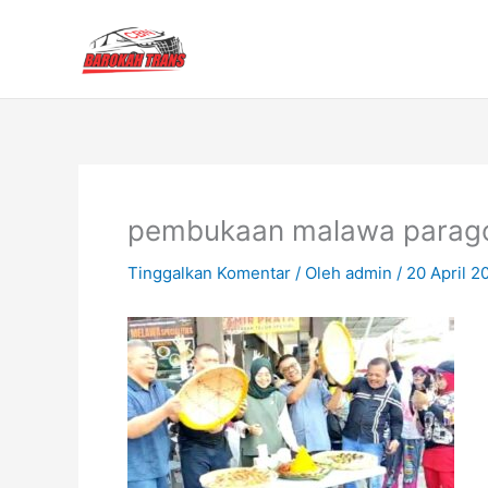
Lewati
ke
konten
pembukaan malawa parag
Tinggalkan Komentar
/ Oleh
admin
/
20 April 2