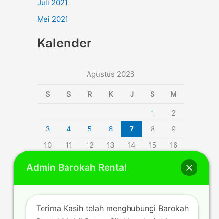
Juli 2021
Mei 2021
Kalender
Agustus 2026
S
S
R
K
J
S
M
1
2
3
4
5
6
7
8
9
10
11
12
13
14
15
16
17
18
19
20
21
22
23
Admin Barokah Rental
24
25
26
27
28
29
30
31
Terima Kasih telah menghubungi Barokah
« Jul