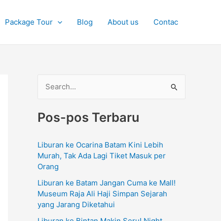
Package Tour
Blog
About us
Contac
C
a
Pos-pos Terbaru
r
i
Liburan ke Ocarina Batam Kini Lebih
u
Murah, Tak Ada Lagi Tiket Masuk per
n
Orang
t
Liburan ke Batam Jangan Cuma ke Mall!
u
Museum Raja Ali Haji Simpan Sejarah
yang Jarang Diketahui
k
Liburan ke Bintan Makin Seru! Night