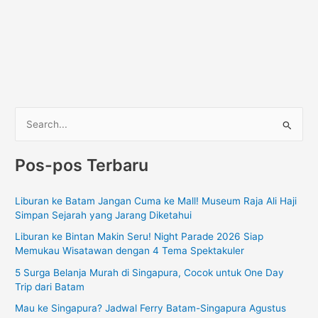
C
a
Pos-pos Terbaru
r
i
Liburan ke Batam Jangan Cuma ke Mall! Museum Raja Ali Haji
u
Simpan Sejarah yang Jarang Diketahui
n
Liburan ke Bintan Makin Seru! Night Parade 2026 Siap
t
Memukau Wisatawan dengan 4 Tema Spektakuler
u
5 Surga Belanja Murah di Singapura, Cocok untuk One Day
k
Trip dari Batam
:
Mau ke Singapura? Jadwal Ferry Batam-Singapura Agustus