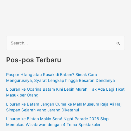
C
a
Pos-pos Terbaru
r
i
Paspor Hilang atau Rusak di Batam? Simak Cara
u
Mengurusnya, Syarat Lengkap hingga Besaran Dendanya
n
Liburan ke Ocarina Batam Kini Lebih Murah, Tak Ada Lagi Tiket
t
Masuk per Orang
u
Liburan ke Batam Jangan Cuma ke Mall! Museum Raja Ali Haji
k
Simpan Sejarah yang Jarang Diketahui
:
Liburan ke Bintan Makin Seru! Night Parade 2026 Siap
Memukau Wisatawan dengan 4 Tema Spektakuler