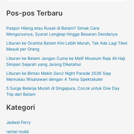
a
Pos-pos Terbaru
r
i
Paspor Hilang atau Rusak di Batam? Simak Cara
u
Mengurusnya, Syarat Lengkap hingga Besaran Dendanya
n
Liburan ke Ocarina Batam Kini Lebih Murah, Tak Ada Lagi Tiket
t
Masuk per Orang
u
Liburan ke Batam Jangan Cuma ke Mall! Museum Raja Ali Haji
k
Simpan Sejarah yang Jarang Diketahui
:
Liburan ke Bintan Makin Seru! Night Parade 2026 Siap
Memukau Wisatawan dengan 4 Tema Spektakuler
5 Surga Belanja Murah di Singapura, Cocok untuk One Day
Trip dari Batam
Kategori
Jadwal Ferry
rental mobil