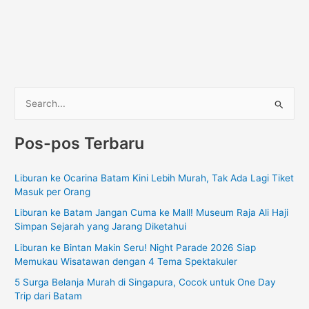
C
a
Pos-pos Terbaru
r
i
Liburan ke Ocarina Batam Kini Lebih Murah, Tak Ada Lagi Tiket
u
Masuk per Orang
n
Liburan ke Batam Jangan Cuma ke Mall! Museum Raja Ali Haji
t
Simpan Sejarah yang Jarang Diketahui
u
Liburan ke Bintan Makin Seru! Night Parade 2026 Siap
k
Memukau Wisatawan dengan 4 Tema Spektakuler
:
5 Surga Belanja Murah di Singapura, Cocok untuk One Day
Trip dari Batam