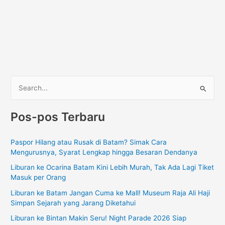
C
a
Pos-pos Terbaru
r
i
Paspor Hilang atau Rusak di Batam? Simak Cara
u
Mengurusnya, Syarat Lengkap hingga Besaran Dendanya
n
Liburan ke Ocarina Batam Kini Lebih Murah, Tak Ada Lagi Tiket
t
Masuk per Orang
u
Liburan ke Batam Jangan Cuma ke Mall! Museum Raja Ali Haji
k
Simpan Sejarah yang Jarang Diketahui
:
Liburan ke Bintan Makin Seru! Night Parade 2026 Siap