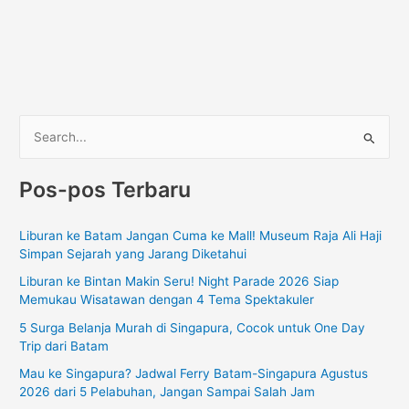
C
a
Pos-pos Terbaru
r
i
Liburan ke Batam Jangan Cuma ke Mall! Museum Raja Ali Haji
u
Simpan Sejarah yang Jarang Diketahui
n
Liburan ke Bintan Makin Seru! Night Parade 2026 Siap
t
Memukau Wisatawan dengan 4 Tema Spektakuler
u
5 Surga Belanja Murah di Singapura, Cocok untuk One Day
k
Trip dari Batam
:
Mau ke Singapura? Jadwal Ferry Batam-Singapura Agustus
2026 dari 5 Pelabuhan, Jangan Sampai Salah Jam