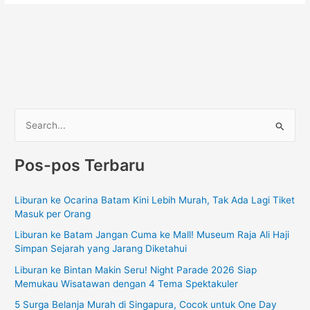
C
a
Pos-pos Terbaru
r
i
Liburan ke Ocarina Batam Kini Lebih Murah, Tak Ada Lagi Tiket
u
Masuk per Orang
n
Liburan ke Batam Jangan Cuma ke Mall! Museum Raja Ali Haji
t
Simpan Sejarah yang Jarang Diketahui
u
Liburan ke Bintan Makin Seru! Night Parade 2026 Siap
k
Memukau Wisatawan dengan 4 Tema Spektakuler
:
5 Surga Belanja Murah di Singapura, Cocok untuk One Day