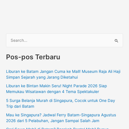
C
a
Pos-pos Terbaru
r
i
Liburan ke Batam Jangan Cuma ke Mall! Museum Raja Ali Haji
u
Simpan Sejarah yang Jarang Diketahui
n
Liburan ke Bintan Makin Seru! Night Parade 2026 Siap
t
Memukau Wisatawan dengan 4 Tema Spektakuler
u
5 Surga Belanja Murah di Singapura, Cocok untuk One Day
k
Trip dari Batam
:
Mau ke Singapura? Jadwal Ferry Batam-Singapura Agustus
2026 dari 5 Pelabuhan, Jangan Sampai Salah Jam