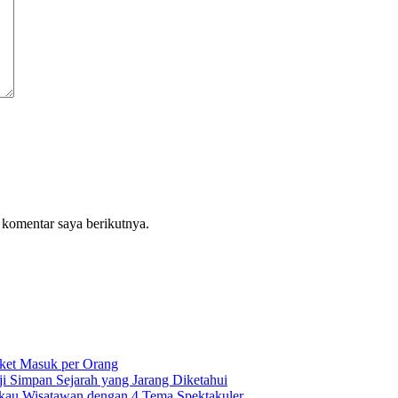
 komentar saya berikutnya.
iket Masuk per Orang
i Simpan Sejarah yang Jarang Diketahui
ukau Wisatawan dengan 4 Tema Spektakuler