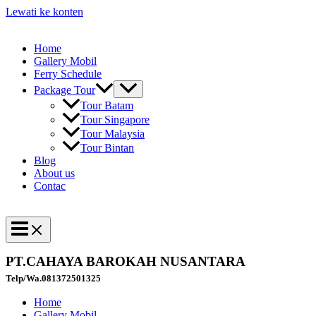
Lewati ke konten
Home
Gallery Mobil
Ferry Schedule
Package Tour
Tour Batam
Tour Singapore
Tour Malaysia
Tour Bintan
Blog
About us
Contac
PT.CAHAYA BAROKAH NUSANTARA
Telp/Wa.081372501325
Home
Gallery Mobil