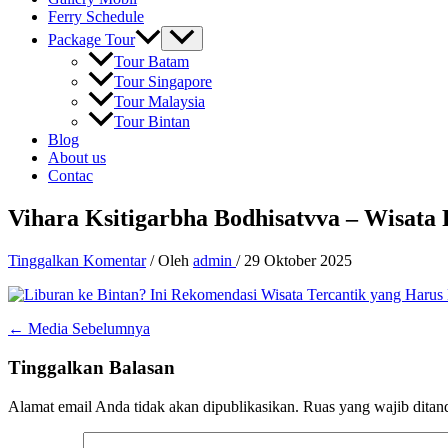
Ferry Schedule
Package Tour
Tour Batam
Tour Singapore
Tour Malaysia
Tour Bintan
Blog
About us
Contac
Vihara Ksitigarbha Bodhisatvva – Wisata 
Tinggalkan Komentar
/ Oleh
admin
/
29 Oktober 2025
←
Media Sebelumnya
Tinggalkan Balasan
Alamat email Anda tidak akan dipublikasikan.
Ruas yang wajib ditan