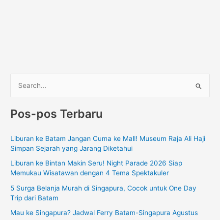
C
a
Pos-pos Terbaru
r
i
Liburan ke Batam Jangan Cuma ke Mall! Museum Raja Ali Haji
u
Simpan Sejarah yang Jarang Diketahui
n
Liburan ke Bintan Makin Seru! Night Parade 2026 Siap
t
Memukau Wisatawan dengan 4 Tema Spektakuler
u
5 Surga Belanja Murah di Singapura, Cocok untuk One Day
k
Trip dari Batam
:
Mau ke Singapura? Jadwal Ferry Batam-Singapura Agustus