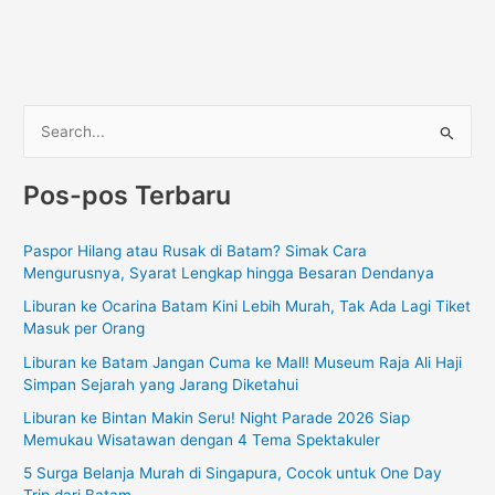
C
a
Pos-pos Terbaru
r
i
Paspor Hilang atau Rusak di Batam? Simak Cara
u
Mengurusnya, Syarat Lengkap hingga Besaran Dendanya
n
Liburan ke Ocarina Batam Kini Lebih Murah, Tak Ada Lagi Tiket
t
Masuk per Orang
u
Liburan ke Batam Jangan Cuma ke Mall! Museum Raja Ali Haji
k
Simpan Sejarah yang Jarang Diketahui
:
Liburan ke Bintan Makin Seru! Night Parade 2026 Siap
Memukau Wisatawan dengan 4 Tema Spektakuler
5 Surga Belanja Murah di Singapura, Cocok untuk One Day