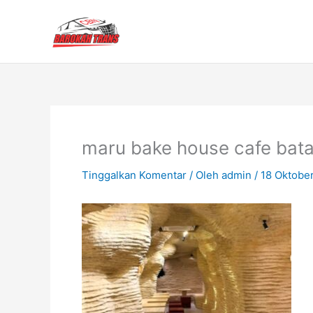
Lewati
ke
konten
maru bake house cafe bat
Tinggalkan Komentar
/ Oleh
admin
/
18 Oktobe