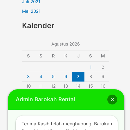
Juli 2021
Mei 2021
Kalender
Agustus 2026
S
S
R
K
J
S
M
1
2
3
4
5
6
7
8
9
10
11
12
13
14
15
16
17
18
19
20
21
22
23
Admin Barokah Rental
24
25
26
27
28
29
30
31
Terima Kasih telah menghubungi Barokah
« Jul