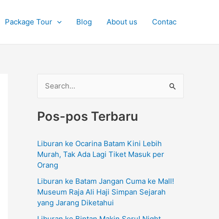
Package Tour
Blog
About us
Contac
C
a
Pos-pos Terbaru
r
i
Liburan ke Ocarina Batam Kini Lebih
u
Murah, Tak Ada Lagi Tiket Masuk per
n
Orang
t
Liburan ke Batam Jangan Cuma ke Mall!
u
Museum Raja Ali Haji Simpan Sejarah
yang Jarang Diketahui
k
Liburan ke Bintan Makin Seru! Night