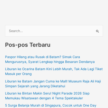
C
a
Pos-pos Terbaru
r
i
Paspor Hilang atau Rusak di Batam? Simak Cara
u
Mengurusnya, Syarat Lengkap hingga Besaran Dendanya
n
Liburan ke Ocarina Batam Kini Lebih Murah, Tak Ada Lagi Tiket
t
Masuk per Orang
u
Liburan ke Batam Jangan Cuma ke Mall! Museum Raja Ali Haji
k
Simpan Sejarah yang Jarang Diketahui
:
Liburan ke Bintan Makin Seru! Night Parade 2026 Siap
Memukau Wisatawan dengan 4 Tema Spektakuler
5 Surga Belanja Murah di Singapura, Cocok untuk One Day