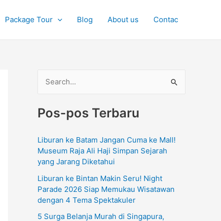
Package Tour
Blog
About us
Contac
C
a
Pos-pos Terbaru
r
i
Liburan ke Batam Jangan Cuma ke Mall!
u
Museum Raja Ali Haji Simpan Sejarah
n
yang Jarang Diketahui
t
Liburan ke Bintan Makin Seru! Night
u
Parade 2026 Siap Memukau Wisatawan
dengan 4 Tema Spektakuler
k
5 Surga Belanja Murah di Singapura,
: