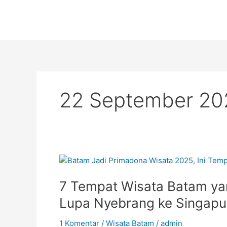
Lewati
ke
konten
22 September 20
7
Tempat
7 Tempat Wisata Batam yan
Wisata
Batam
Lupa Nyebrang ke Singapu
yang
Lagi
1 Komentar
/
Wisata Batam
/
admin