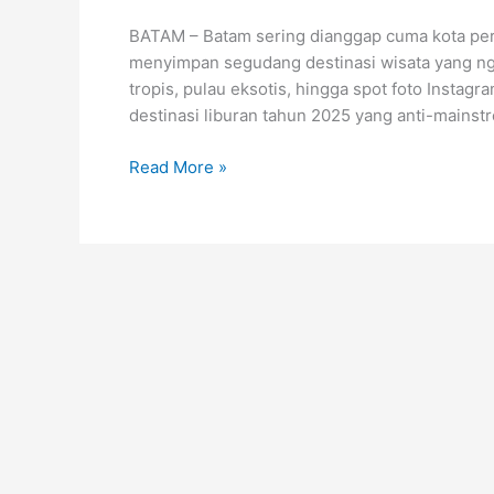
Hits
BATAM – Batam sering dianggap cuma kota pers
2025,
menyimpan segudang destinasi wisata yang ngga
Bikin
tropis, pulau eksotis, hingga spot foto Instag
Kamu
destinasi liburan tahun 2025 yang anti-mainstre
Lupa
Nyebrang
Read More »
ke
Singapura!