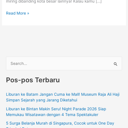
miring dibanding kota besar lainnya! Kalau kamu […]
Read More »
C
a
Pos-pos Terbaru
r
i
Liburan ke Batam Jangan Cuma ke Mall! Museum Raja Ali Haji
u
Simpan Sejarah yang Jarang Diketahui
n
Liburan ke Bintan Makin Seru! Night Parade 2026 Siap
t
Memukau Wisatawan dengan 4 Tema Spektakuler
u
5 Surga Belanja Murah di Singapura, Cocok untuk One Day
k