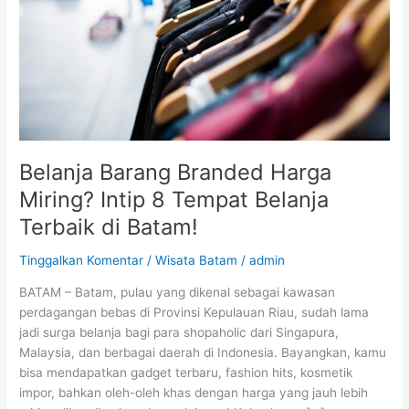
Intip
8
Tempat
Belanja
Terbaik
di
Batam!
Belanja Barang Branded Harga
Miring? Intip 8 Tempat Belanja
Terbaik di Batam!
Tinggalkan Komentar
/
Wisata Batam
/
admin
BATAM – Batam, pulau yang dikenal sebagai kawasan
perdagangan bebas di Provinsi Kepulauan Riau, sudah lama
jadi surga belanja bagi para shopaholic dari Singapura,
Malaysia, dan berbagai daerah di Indonesia. Bayangkan, kamu
bisa mendapatkan gadget terbaru, fashion hits, kosmetik
impor, bahkan oleh-oleh khas dengan harga yang jauh lebih