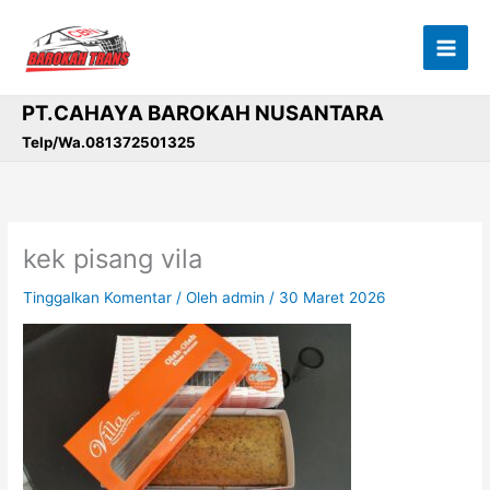
Lewati
ke
konten
PT.CAHAYA BAROKAH NUSANTARA
Telp/Wa.081372501325
kek pisang vila
Tinggalkan Komentar
/ Oleh
admin
/
30 Maret 2026