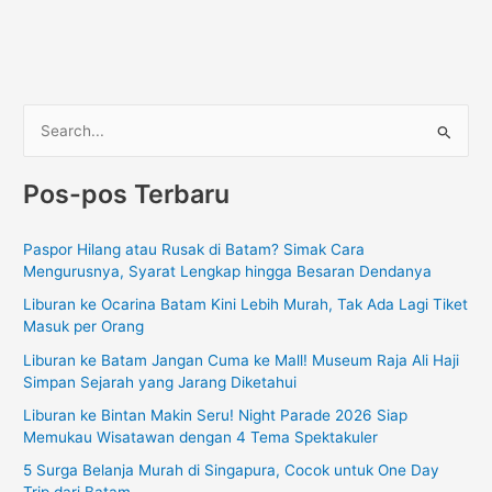
C
a
Pos-pos Terbaru
r
i
Paspor Hilang atau Rusak di Batam? Simak Cara
u
Mengurusnya, Syarat Lengkap hingga Besaran Dendanya
n
Liburan ke Ocarina Batam Kini Lebih Murah, Tak Ada Lagi Tiket
t
Masuk per Orang
u
Liburan ke Batam Jangan Cuma ke Mall! Museum Raja Ali Haji
k
Simpan Sejarah yang Jarang Diketahui
:
Liburan ke Bintan Makin Seru! Night Parade 2026 Siap
Memukau Wisatawan dengan 4 Tema Spektakuler
5 Surga Belanja Murah di Singapura, Cocok untuk One Day